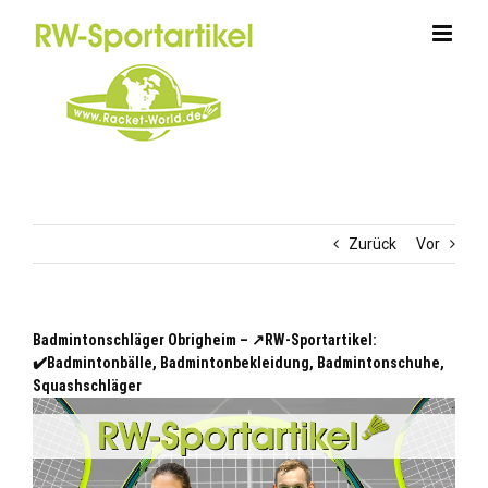
Zum
Inhalt
springen
Zurück
Vor
Badmintonschläger Obrigheim – ↗️RW-Sportartikel:
✔️Badmintonbälle, Badmintonbekleidung, Badmintonschuhe,
Squashschläger