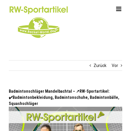
Zum
Inhalt
springen
Zurück
Vor
Badmintonschläger Mandelbachtal – ↗️RW-Sportartikel:
✔️Badmintonbekleidung, Badmintonschuhe, Badmintonbälle,
Squashschläger