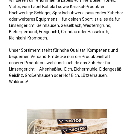
Wir bieten dir renommierte Labels vom Hersteller Yonex,
Victor, vom Label Babolat sowie Karakal-Produkten.
Hochwertige Schläger, Sportschuhwerk, passendes Zubehör
oder weiteres Equipment – für deinen Sport ist alles da für
Linsengericht,
Gelnhausen
, Geiselbach, Westerngrund,
Biebergemünd
,
Freigericht
,
Gründau
oder Hasselroth,
Kleinkahl, Krombach.
Unser Sortiment steht für hohe Qualität, Kompetenz und
bequemen Versand. Entdecke nun die Produktvielfalt
unserer Produktauswahl und such dir das Zubehör für
Linsengericht – Altenhaßlau, Eich, Eichermühle, Eidengesäß,
Geislitz, Großenhausen oder
Hof
Eich, Lützelhausen,
Waldrode!