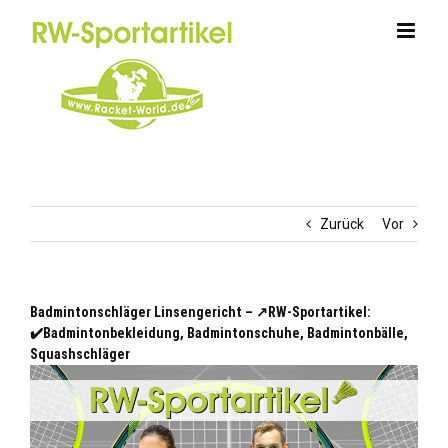
Zum
Inhalt
springen
Zurück
Vor
Badmintonschläger Linsengericht – ↗️RW-Sportartikel:
✔️Badmintonbekleidung, Badmintonschuhe, Badmintonbälle,
Squashschläger