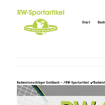
Zum
Inhalt
springen
Start
Bad
Badmintonschläger Goldbach – ↗️RW-Sportartikel: ✔️Badmi