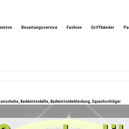
minton
Besaitungsservice
Fashion
Griffbänder
Pa
ntonschuhe, Badmintonbälle, Badmintonbekleidung, Squashschläger