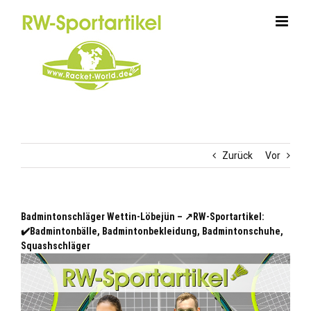
Zum
Inhalt
springen
Zurück
Vor
Badmintonschläger Wettin-Löbejün – ↗️RW-Sportartikel:
✔️Badmintonbälle, Badmintonbekleidung, Badmintonschuhe,
Squashschläger