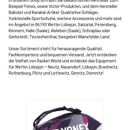
In unserem Shop umfasst die bekanntesten Hersteller zum
Beispiel Yonex, sowie Victor-Produkten, und dem Hersteller
Babolat und Karakal-Artikel. Qualitative Schläger,
funktionelle Sportschuhe, weitere Accessoires und mehr sind
im Angebot in 06193 Wettin-Löbejün,
Salzatal
,
Petersberg
,
Könnern
,
Halle (Saale)
, Alsleben (Saale), Schraplau oder
Gerbstedt,
Teutschenthal
,
Seegebiet Mansfelder Land
.
Unser Sortiment steht für herausragende Qualität,
Fachkompetenz und bequemen Versand. Jetzt entdecken
die Vielfalt von Racket World und entdecke das Equipment
für Wettin-Löbejün – Neutz, Nauendorf, Löbejün, Brachwitz,
Rothenburg, Plötz und Lettewitz, Gimritz, Domnitz!