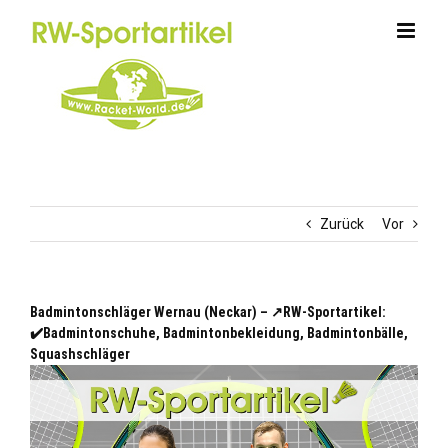
Zum
Inhalt
springen
Zurück
Vor
Badmintonschläger Wernau (Neckar) – ↗️RW-Sportartikel:
✔️Badmintonschuhe, Badmintonbekleidung, Badmintonbälle,
Squashschläger