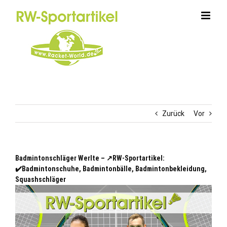
Zum
Inhalt
springen
Zurück
Vor
Badmintonschläger Werlte – ↗️RW-Sportartikel:
✔️Badmintonschuhe, Badmintonbälle, Badmintonbekleidung,
Squashschläger