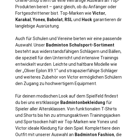
Online-Shop steht dir eine vielfältige Auswahl an Top-
Produkten bereit – ganz gleich, ob du Anfänger oder
Fortgeschrittener bist. Top-Marken wie
Victor
,
Karakal
,
Yonex
,
Babolat
,
RSL
und
Huck
garantieren dir
langlebige Ausrüstung.
Auch für Schulen und Vereine bieten wir eine passende
Auswahl. Unser
Badminton Schulsport-Sortiment
besteht aus widerstandsfähigen Schlägern und Bällen,
die speziell für den Unterricht und intensive Trainings
entwickelt wurden. Leichte und haltbare Modelle wie
der „Oliver Eplon X9.1“ und strapazierfähige Schläger
und weiteres Zubehör von Victor ermöglichen Schülern
den Zugang zu hochwertigem Equipment.
Für deinen modischen Look auf dem Spielfeld findest
du bei uns erstklassige
Badmintonbekleidung
für
Spieler aller Altersklassen. Von funktionalen T-Shirts
und Shorts bis hin zu atmungsaktiven Trainingsjacken
und Sportsocken hält wir Top-Marken wie Yonex und
Victor ideale Kleidung für dein Spiel. Komplettiere dein
Outfit mit unserer Auswahl an
Badminton Fashion
, die