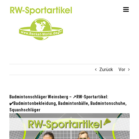
Zum
Inhalt
springen
Zurück
Vor
Badmintonschläger Weinsberg – ↗️RW-Sportartikel:
✔️Badmintonbekleidung, Badmintonbälle, Badmintonschuhe,
Squashschläger