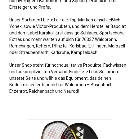
hochwertigem Badminton- und Squash- Produkten für
Einsteiger und Profis.
Unser Sortiment bietet dir die Top-Marken einschließ
lich
Yonex, sowie Victor-Produkten, und dem Hersteller Babolat
und dem Label Karakal. Erstklassige Schläger, Sportschuhe,
Extras und mehr warten auf dich für 76337 Waldbronn,
Remchingen
,
Keltern
,
Pfinztal
,
Karlsbad
,
Ettlingen
, Marxzell
oder
Straubenhardt
,
Karlsruhe
, Kämpfelbach.
Unser Shop steht für hochqualitative Produkte, Fachwissen
und unkomplizierten Versand. Finde jetzt das Sortiment
unserer Seite und wähle das Equipment, das deinen
Bedürfnissen entspricht für Waldbronn – Busenbach,
Etzenrot, Reichenbach und Neurod!