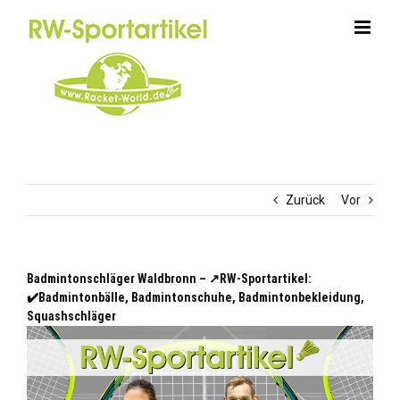
Zum
Inhalt
springen
Zurück
Vor
Badmintonschläger Waldbronn – ↗️RW-Sportartikel:
✔️Badmintonbälle, Badmintonschuhe, Badmintonbekleidung,
Squashschläger