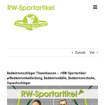
Zum
Inhalt
springen
Zurück
Vor
Badmintonschläger Thannhausen – ↗️RW-Sportartikel:
✔️Badmintonbekleidung, Badmintonbälle, Badmintonschuhe,
Squashschläger