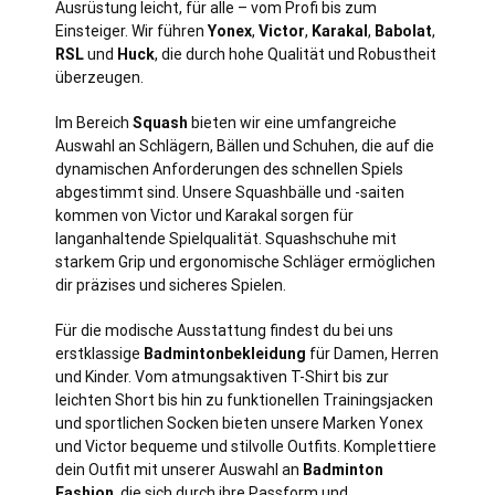
Ausrüstung leicht, für alle – vom Profi bis zum
Einsteiger. Wir führen
Yonex
,
Victor
,
Karakal
,
Babolat
,
RSL
und
Huck
, die durch hohe Qualität und Robustheit
überzeugen.
Im Bereich
Squash
bieten wir eine umfangreiche
Auswahl an Schlägern, Bällen und Schuhen, die auf die
dynamischen Anforderungen des schnellen Spiels
abgestimmt sind. Unsere Squashbälle und -saiten
kommen von Victor und Karakal sorgen für
langanhaltende Spielqualität. Squashschuhe mit
starkem Grip und ergonomische Schläger ermöglichen
dir präzises und sicheres Spielen.
Für die modische Ausstattung findest du bei uns
erstklassige
Badmintonbekleidung
für Damen, Herren
und Kinder. Vom atmungsaktiven T-Shirt bis zur
leichten Short bis hin zu funktionellen Trainingsjacken
und sportlichen Socken bieten unsere Marken Yonex
und Victor bequeme und stilvolle Outfits. Komplettiere
dein Outfit mit unserer Auswahl an
Badminton
Fashion
, die sich durch ihre Passform und