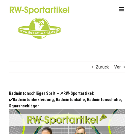
Zum
Inhalt
springen
Zurück
Vor
Badmintonschläger Spalt – ↗️RW-Sportartikel:
✔️Badmintonbekleidung, Badmintonbälle, Badmintonschuhe,
Squashschläger