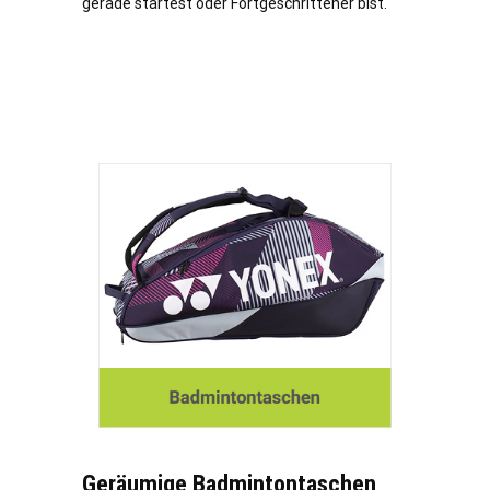
gerade startest oder Fortgeschrittener bist.
Geräumige Badmintontaschen