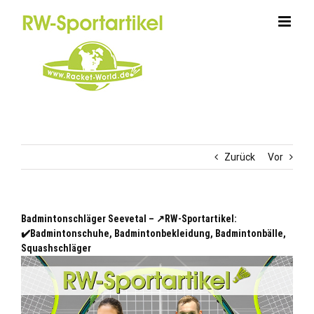
Zum
Inhalt
springen
Zurück
Vor
Badmintonschläger Seevetal – ↗️RW-Sportartikel:
✔️Badmintonschuhe, Badmintonbekleidung, Badmintonbälle,
Squashschläger