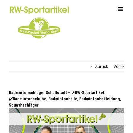
Zum
Inhalt
springen
Zurück
Vor
Badmintonschläger Schallstadt – ↗️RW-Sportartikel:
✔️Badmintonschuhe, Badmintonbälle, Badmintonbekleidung,
Squashschläger