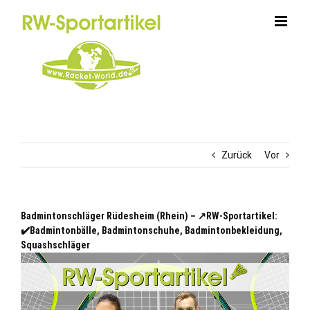
Zum
Inhalt
springen
Zurück
Vor
Badmintonschläger Rüdesheim (Rhein) – ↗️RW-Sportartikel:
✔️Badmintonbälle, Badmintonschuhe, Badmintonbekleidung,
Squashschläger