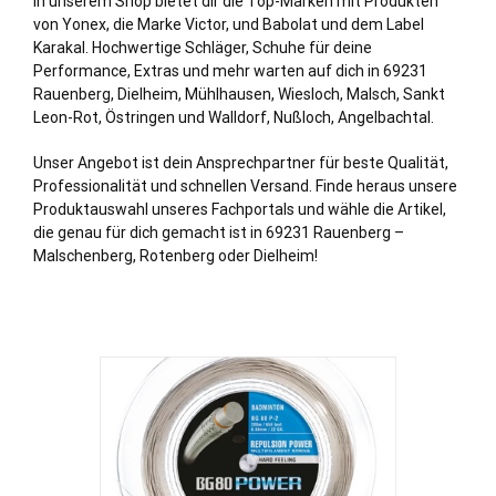
In unserem Shop bietet dir die Top-Marken mit Produkten
von Yonex, die Marke Victor, und Babolat und dem Label
Karakal. Hochwertige Schläger, Schuhe für deine
Performance, Extras und mehr warten auf dich in 69231
Rauenberg,
Dielheim
,
Mühlhausen
,
Wiesloch
,
Malsch
,
Sankt
Leon-Rot
,
Östringen
und
Walldorf
,
Nußloch
, Angelbachtal.
Unser Angebot ist dein Ansprechpartner für beste Qualität,
Professionalität und schnellen Versand. Finde heraus unsere
Produktauswahl unseres Fachportals und wähle die Artikel,
die genau für dich gemacht ist in 69231 Rauenberg –
Malschenberg, Rotenberg oder Dielheim!