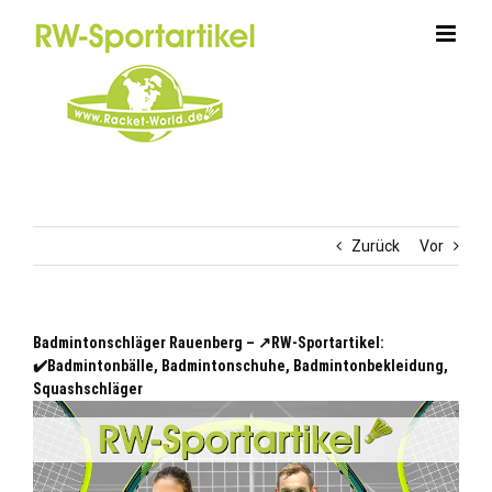
Zum
Inhalt
springen
Zurück
Vor
Badmintonschläger Rauenberg – ↗️RW-Sportartikel:
✔️Badmintonbälle, Badmintonschuhe, Badmintonbekleidung,
Squashschläger