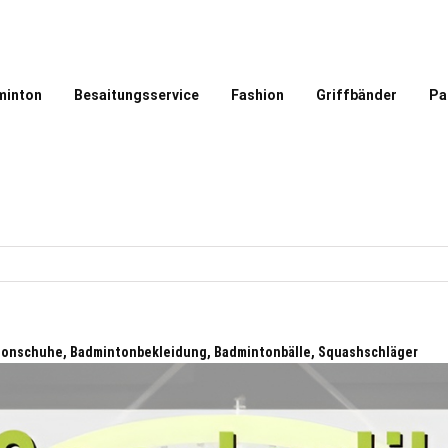
minton
Besaitungsservice
Fashion
Griffbänder
Pa
ntonschuhe, Badmintonbekleidung, Badmintonbälle, Squashschläger