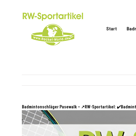
Zum
Inhalt
springen
Start
Bad
Badmintonschläger Pasewalk – ↗️RW-Sportartikel: ✔️Badmi