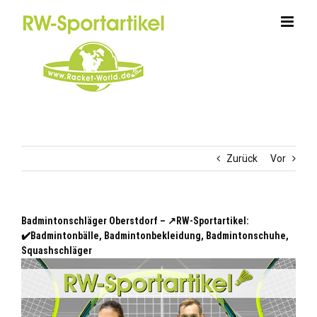
Zum
Inhalt
springen
Zurück
Vor
Badmintonschläger Oberstdorf – ↗️RW-Sportartikel:
✔️Badmintonbälle, Badmintonbekleidung, Badmintonschuhe,
Squashschläger