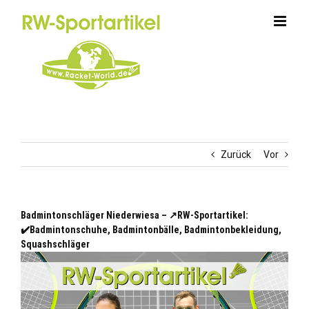
Zum
Inhalt
springen
Zurück
Vor
Badmintonschläger Niederwiesa – ↗️RW-Sportartikel:
✔️Badmintonschuhe, Badmintonbälle, Badmintonbekleidung,
Squashschläger