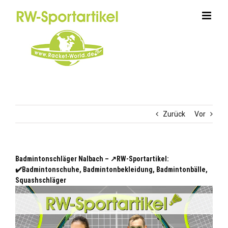
Zum
Inhalt
springen
Zurück
Vor
Badmintonschläger Nalbach – ↗️RW-Sportartikel:
✔️Badmintonschuhe, Badmintonbekleidung, Badmintonbälle,
Squashschläger