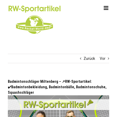
Zum
Inhalt
springen
Zurück
Vor
Badmintonschläger Miltenberg – ↗️RW-Sportartikel:
✔️Badmintonbekleidung, Badmintonbälle, Badmintonschuhe,
Squashschläger