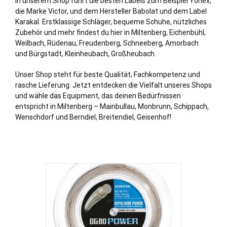
In unserem Shop führt die besten Labels zum Beispiel Yonex,
die Marke Victor, und dem Hersteller Babolat und dem Label
Karakal. Erstklassige Schläger, bequeme Schuhe, nützliches
Zubehör und mehr findest du hier in Miltenberg, Eichenbühl,
Weilbach, Rüdenau,
Freudenberg
,
Schneeberg
, Amorbach
und Bürgstadt, Kleinheubach, Groß
heubach
.
Unser Shop steht für beste Qualität, Fachkompetenz und
rasche Lieferung. Jetzt entdecken die Vielfalt unseres Shops
und wähle das Equipment, das deinen Bedürfnissen
entspricht in Miltenberg – Mainbullau, Monbrunn, Schippach,
Wenschdorf und Berndiel, Breitendiel, Geisenhof!