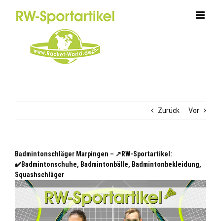
Zum
Inhalt
springen
Zurück
Vor
Badmintonschläger Marpingen – ↗️RW-Sportartikel:
✔️Badmintonschuhe, Badmintonbälle, Badmintonbekleidung,
Squashschläger