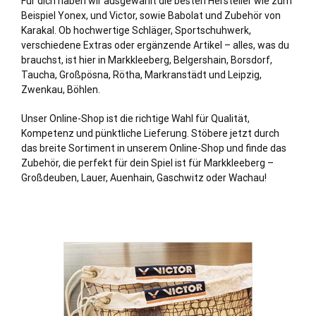
Für dich haben wir ausgewählt die besten Hersteller wie zum
Beispiel Yonex, und Victor, sowie Babolat und Zubehör von
Karakal. Ob hochwertige Schläger, Sportschuhwerk,
verschiedene Extras oder ergänzende Artikel – alles, was du
brauchst, ist hier in Markkleeberg, Belgershain,
Borsdorf
,
Taucha
, Großpösna, Rötha,
Markranstädt
und
Leipzig
,
Zwenkau
, Böhlen.
Unser Online-Shop ist die richtige Wahl für Qualität,
Kompetenz und pünktliche Lieferung. Stöbere jetzt durch
das breite Sortiment in unserem Online-Shop und finde das
Zubehör, die perfekt für dein Spiel ist für Markkleeberg –
Großdeuben, Lauer, Auenhain, Gaschwitz oder Wachau!