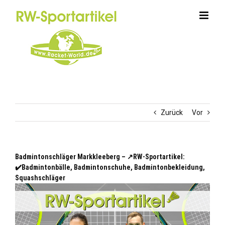
Zum
Inhalt
springen
Zurück
Vor
Badmintonschläger Markkleeberg – ↗️RW-Sportartikel:
✔️Badmintonbälle, Badmintonschuhe, Badmintonbekleidung,
Squashschläger