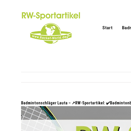
Zum
Inhalt
springen
Start
Bad
Badmintonschläger Lauta – ↗️RW-Sportartikel: ✔️Badminton