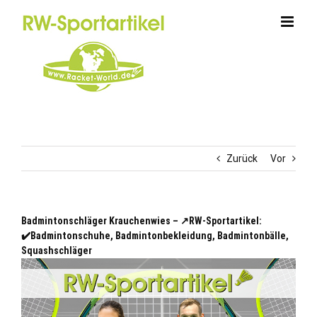
Zum
Inhalt
springen
Zurück
Vor
Badmintonschläger Krauchenwies – ↗️RW-Sportartikel:
✔️Badmintonschuhe, Badmintonbekleidung, Badmintonbälle,
Squashschläger