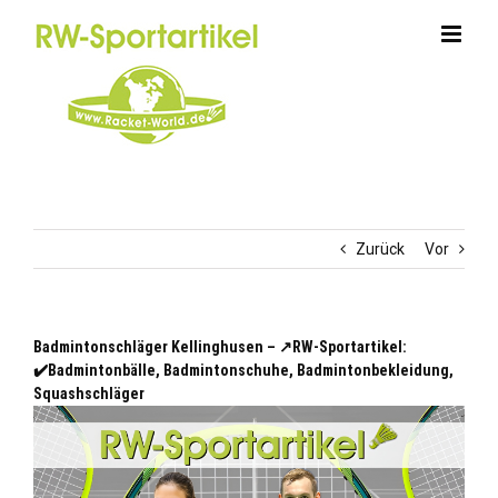
Zum
Inhalt
springen
Zurück
Vor
Badmintonschläger Kellinghusen – ↗️RW-Sportartikel:
✔️Badmintonbälle, Badmintonschuhe, Badmintonbekleidung,
Squashschläger