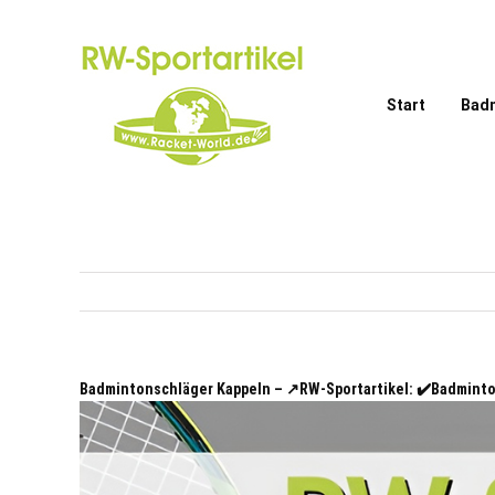
Zum
Inhalt
springen
Start
Bad
Badmintonschläger Kappeln – ↗️RW-Sportartikel: ✔️Badmin