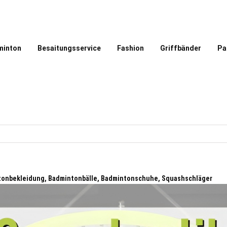
minton
Besaitungsservice
Fashion
Griffbänder
Pa
ntonbekleidung, Badmintonbälle, Badmintonschuhe, Squashschläger