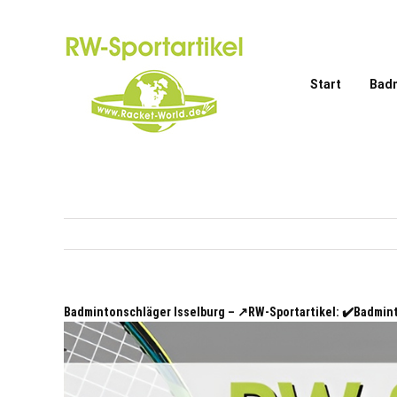
Zum
Inhalt
springen
Start
Bad
Badmintonschläger Isselburg – ↗️RW-Sportartikel: ✔️Badmi