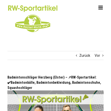
Zum
Inhalt
springen
Zurück
Vor
Badmintonschläger Herzberg (Elster) – ↗️RW-Sportartikel:
✔️Badmintonbälle, Badmintonbekleidung, Badmintonschuhe,
Squashschläger