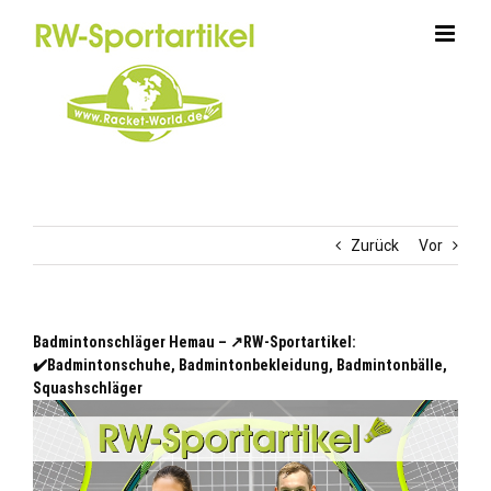
Zum
Inhalt
springen
Zurück
Vor
Badmintonschläger Hemau – ↗️RW-Sportartikel:
✔️Badmintonschuhe, Badmintonbekleidung, Badmintonbälle,
Squashschläger