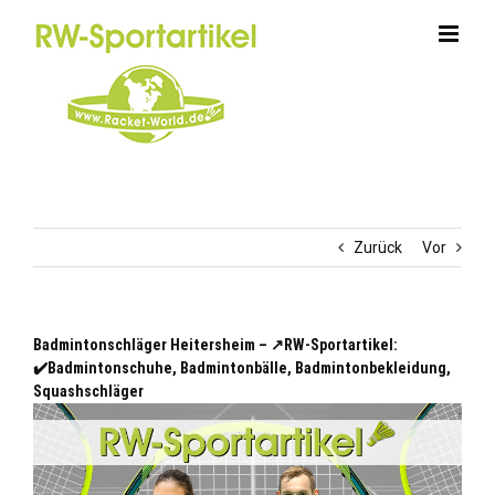
Zum
Inhalt
springen
Zurück
Vor
Badmintonschläger Heitersheim – ↗️RW-Sportartikel:
✔️Badmintonschuhe, Badmintonbälle, Badmintonbekleidung,
Squashschläger