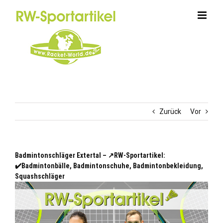
Zum
Inhalt
springen
Zurück
Vor
Badmintonschläger Extertal – ↗️RW-Sportartikel:
✔️Badmintonbälle, Badmintonschuhe, Badmintonbekleidung,
Squashschläger