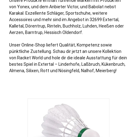
Unsere Produkte enthält führende Marken mit Produkten
von Yonex, und dem Anbieter Victor, und Babolat nebst
Karakal. Exzellente Schläger, Sportschuhe, weitere
Accessoires und mehr sind im Angebot in 32699 Extertal,
Kalletal
,
Dörentrup
,
Rinteln
, Buchholz, Luhden, Heeßen oder
Aerzen
,
Barntrup
,
Hessisch Oldendorf
.
Unser Online-Shop liefert Qualität, Kompetenz sowie
pünktliche Zustellung. Schau dir jetzt an unsere Kollektion
von Racket World und hole dir die ideale Ausstattung für dein
bestes Spiel in Extertal – Linderhofe, Laßbruch, Kükenbruch,
Almena, Silixen, Rott und Nösingfeld, Nalhof, Meierberg!