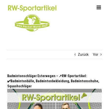
Zum
Inhalt
springen
Zurück
Vor
Badmintonschläger Esterwegen – ↗️RW-Sportartikel:
✔️Badmintonbälle, Badmintonbekleidung, Badmintonschuhe,
Squashschläger