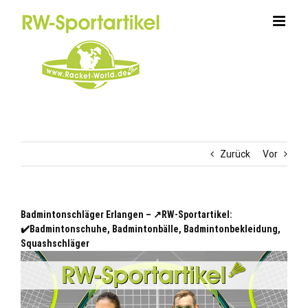
Zum
Inhalt
springen
Zurück
Vor
Badmintonschläger Erlangen – ↗️RW-Sportartikel:
✔️Badmintonschuhe, Badmintonbälle, Badmintonbekleidung,
Squashschläger