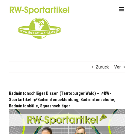
Zum
Inhalt
springen
Zurück
Vor
Badmintonschläger Dissen (Teutoburger Wald) – ↗️RW-
Sportartikel: ✔️Badmintonbekleidung, Badmintonschuhe,
Badmintonbälle, Squashschläger