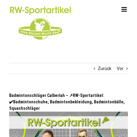
Zum
Inhalt
springen
Zurück
Vor
Badmintonschläger Calberlah – ↗️RW-Sportartikel:
✔️Badmintonschuhe, Badmintonbekleidung, Badmintonbälle,
Squashschläger