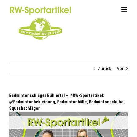
Zum
Inhalt
springen
Zurück
Vor
Badmintonschläger Bühlertal – ↗️RW-Sportartikel:
✔️Badmintonbekleidung, Badmintonbälle, Badmintonschuhe,
Squashschläger