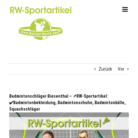
Zum
Inhalt
springen
Zurück
Vor
Badmintonschläger Biesenthal – ↗️RW-Sportartikel:
✔️Badmintonbekleidung, Badmintonschuhe, Badmintonbälle,
Squashschläger