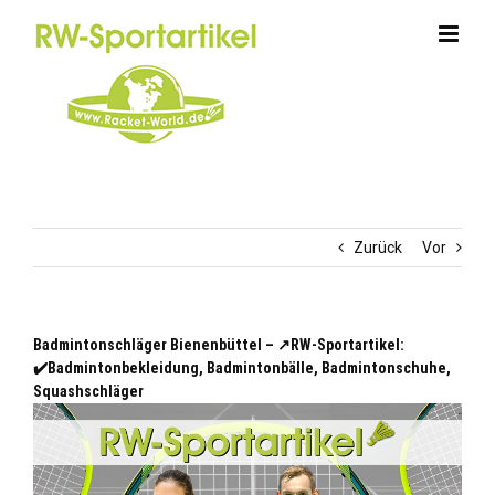
Zum
Inhalt
springen
Zurück
Vor
Badmintonschläger Bienenbüttel – ↗️RW-Sportartikel:
✔️Badmintonbekleidung, Badmintonbälle, Badmintonschuhe,
Squashschläger