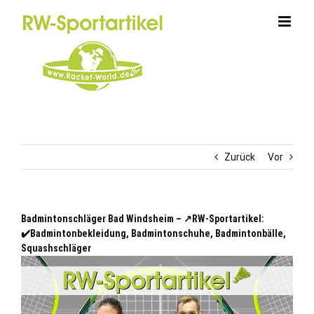
Zum
Inhalt
springen
Zurück
Vor
Badmintonschläger Bad Windsheim – ↗️RW-Sportartikel:
✔️Badmintonbekleidung, Badmintonschuhe, Badmintonbälle,
Squashschläger