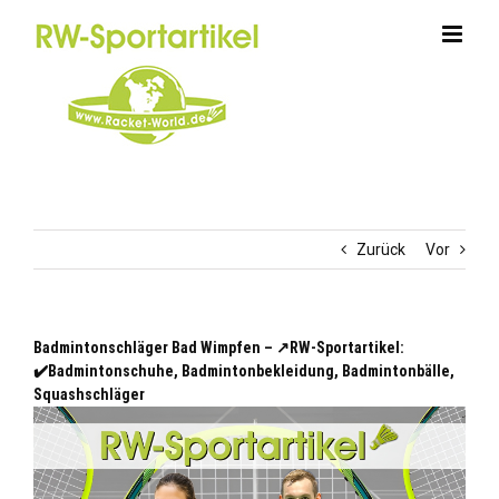
Zum
Inhalt
springen
Zurück
Vor
Badmintonschläger Bad Wimpfen – ↗️RW-Sportartikel:
✔️Badmintonschuhe, Badmintonbekleidung, Badmintonbälle,
Squashschläger