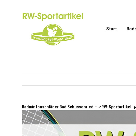
Zum
Inhalt
springen
Start
Bad
Badmintonschläger Bad Schussenried – ↗️RW-Sportartikel: