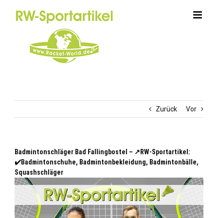
Zum
Inhalt
springen
Zurück
Vor
Badmintonschläger Bad Fallingbostel – ↗️RW-Sportartikel:
✔️Badmintonschuhe, Badmintonbekleidung, Badmintonbälle,
Squashschläger