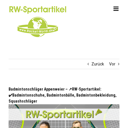
Zum
Inhalt
springen
Zurück
Vor
Badmintonschläger Appenweier – ↗️RW-Sportartikel:
✔️Badmintonschuhe, Badmintonbälle, Badmintonbekleidung,
Squashschläger