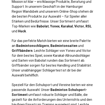
Mission ist klar – erstklassige Produkte, Beratung und
Support. In unserem Geschäft in der Hamburger
Region Wandsbek und unserem Online-Shop stehen dir
die besten Produkte zur Auswahl – für Spieler aller
Stärken und Bedürfnisse. Unser Sortiment umfasst
Top-Marken wie
Babolat
,
Yonex
,
Karakal
,
Victor
,
RSL
und
Huck
.
Für das perfekte Match bieten wir eine breite Palette
an
Badmintonschlägern
,
Badmintonsaiten
und
Griffbändern
. Leichte Schläger von Yonex und Victor
für dein bestes Spiel, sowie Karakal-Allroundschläger
und Saiten von Babolat runden das Sortiment ab.
Griffbänder sorgen für bestes Handling und Stabilität.
Unser unabhängiger Schlägertest ist dir bei der
Auswahl behilflich.
Speziell für den Schulsport und Vereine bieten wir eine
passende Auswahl. Unser
Badminton Schulsport-
Sortiment
umfasst robuste Schläger und Bälle, die
gezielt für die Anforderungen des Unterrichts und den
häufigen Einsatz im Training ausgelegt sind. Leichte