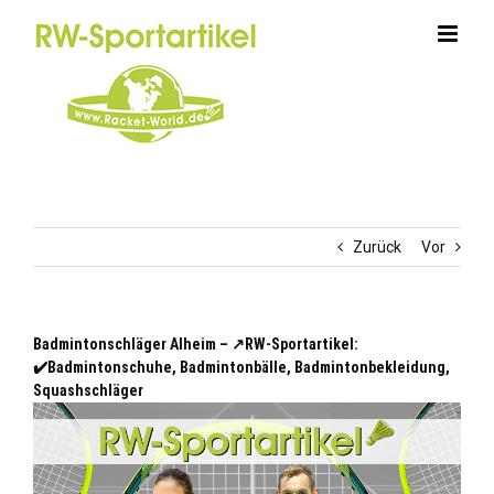
Zum
Inhalt
springen
Zurück
Vor
Badmintonschläger Alheim – ↗️RW-Sportartikel:
✔️Badmintonschuhe, Badmintonbälle, Badmintonbekleidung,
Squashschläger