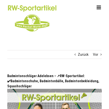
Zum
Inhalt
springen
Zurück
Vor
Badmintonschläger Adelebsen – ↗️RW-Sportartikel:
✔️Badmintonschuhe, Badmintonbälle, Badmintonbekleidung,
Squashschläger