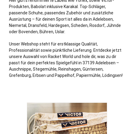
Hier gibt’s renommierte Labels wie Yonex, sowie Victor-
Produkten, Babolat inklusive Karakal. Top-Schläger,
passende Schuhe, passendes Zubehör und zusätzliche
Ausrüstung – für deinen Sport ist alles da in Adelebsen,
Niemetal, Dransfeld,
Hardegsen
, Scheden,
Rosdorf
, Jühnde
oder
Bovenden
, Bühren,
Uslar
.
Unser Webshop steht für erstklassige Qualität,
Professionalität sowie pünktliche Lieferung. Entdecke jetzt
unsere Auswahl von Racket World und hole dir, was zu dir
passt für dein perfektes Spielgefühl in 37139 Adelebsen –
Auschnippe, Stegemühle, Reinshagen, Güntersen,
Grefenburg, Erbsen und Pappelhof, Papiermühle, Lödingsen!